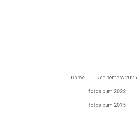
Ga
direct
naar
de
hoofdinhoud
Home
Deelnemers 202
fotoalbum 2022
fotoalbum 2015