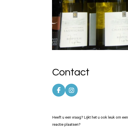
Contact
F
I
a
n
c
s
e
t
b
a
Heeft u een vraag? Lijkt het u ook leuk om ee
o
g
reactie plaatsen?
o
r