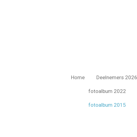
Ga
direct
naar
de
hoofdinhoud
Home
Deelnemers 202
fotoalbum 2022
fotoalbum 2015