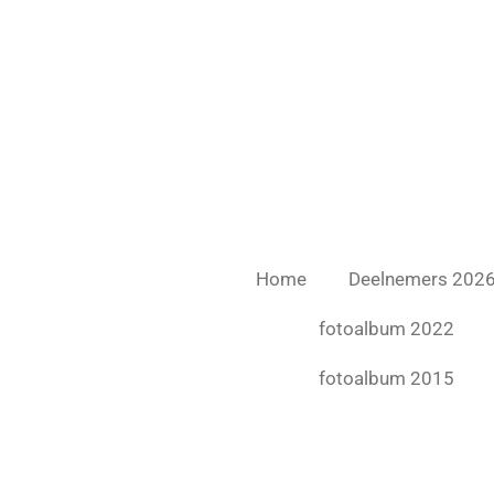
Ga
direct
naar
de
hoofdinhoud
Home
Deelnemers 202
fotoalbum 2022
fotoalbum 2015